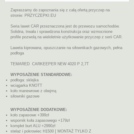
Zapraszamy do zapoznania się z całą ofertą przyczep na
stronie: PRZYCZEPKI.EU
Seria lawet CAR przeznaczona jest do przewozu samochodów.
Solidna, trwała i sprawdzona konstrukcja oraz wzmocnione
profile pozwolą na wieloletnie użytkowanie przyczep z serii CAR.
Laweta kiprowana, opuszczanie na siłownikach gazowych, pełna
podłoga
TEMARED CARKEEPER NEW 4020 P 2,7T
WYPOSAŻENIE STANDARDOWE:
podłoga: sklejka
wciągarka KNOTT
koło manewrowe z obejmą
siłowniki gazowe
WYPOSAŻENIE DODATKOWE:
koło zapasowe +399zł
wspornik koła zapasowego +179zł
komplet burt ALU +2990zł
stelaż i pokrowiec H1500 [ MONTAŻ TYLKO Z