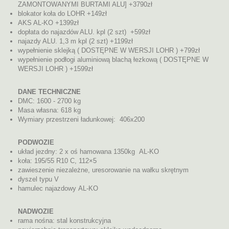
ZAMONTOWANYMI BURTAMI ALU] +3790zł
blokator koła do LOHR +149zł
AKS AL-KO +1399zł
dopłata do najazdów ALU. kpl (2 szt) +599zł
najazdy ALU. 1,3 m kpl (2 szt) +1199zł
wypełnienie sklejką ( DOSTĘPNE W WERSJI LOHR ) +799zł
wypełnienie podłogi aluminiową blachą łezkową ( DOSTĘPNE W
WERSJI LOHR ) +1599zł
DANE TECHNICZNE
DMC: 1600 - 2700 kg
Masa własna: 618 kg
Wymiary przestrzeni ładunkowej: 406x200
PODWOZIE
układ jezdny: 2 x oś hamowana 1350kg AL-KO
koła: 195/55 R10 C, 112×5
zawieszenie niezależne, uresorowanie na wałku skrętnym
dyszel typu V
hamulec najazdowy AL-KO
NADWOZIE
rama nośna: stal konstrukcyjna