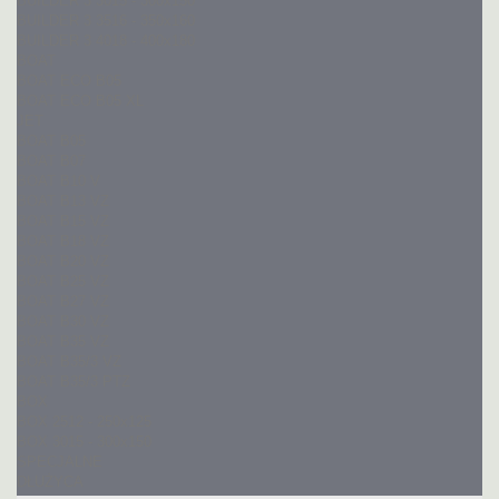
BUILDER 3 3015 - 300x150
BUILDER 3 3516 - 350x160
BUILDER 3 4018 - 400x180
BOAT
BOAT ECO B05
BOAT ECO B05 XL
JET
BOAT B05
BOAT B07
BOAT B10 V
BOAT B13 VZ
BOAT B15 VZ
BOAT B18 VZ
BOAT B20 VZ
BOAT B25 VZ
BOAT B27 VZ
BOAT B30 VZ
BOAT B35 VZ
BOAT B35/3 VZ
BOAT B35/3 PTZ
BOX
BOX 2512 - 250x125
BOX 3015 - 300x150
SPECJALNE
DŁUŻYCA