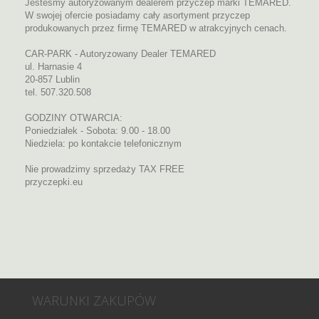
Jesteśmy autoryzowanym dealerem przyczep marki TEMARED.
W swojej ofercie posiadamy cały asortyment przyczep
produkowanych przez firmę TEMARED w atrakcyjnych cenach.
CAR-PARK - Autoryzowany Dealer TEMARED
ul. Harnasie 4
20-857 Lublin
tel. 507.320.508
GODZINY OTWARCIA:
Poniedziałek - Sobota: 9.00 - 18.00
Niedziela: po kontakcie telefonicznym
Nie prowadzimy sprzedaży TAX FREE
przyczepki.eu
WARUNKI ZAKUPÓW