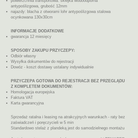
powierzchnia transportowa: sklejka wodoodporna
antypoślizgowa, grubość 12mm
najazdy: blacha z otworami lohr antypoślizgowa stalowa
ocynkowana 130x30cm
INFORMACJE DODATKOWE
gwarancja 12 miesięcy
SPOSOBY ZAKUPU PRZYCZEPY:
Odbiór własny
Wysyłka dokumentów do rejestracji
Dowóz - koszt dostawy ustalany indywidualnie
PRZYCZEPA GOTOWA DO REJESTRACJI BEZ PRZEGLĄDU
Z KOMPLETEM DOKUMENTÓW:
Homologacja europejska
Faktura VAT
Karta gwarancyjna
Sprzedaż ratalna i leasing na atrakcyjnych warunkach - raty bez
zaświadczeń i poręczycieli w 5 min
Standardowo stelaż z plandeką jest do samodzielnego montażu